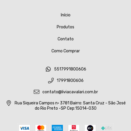
Início
Produtos
Contato
Como Comprar
5517991800606
17991800606
contato@liviacavalari.com.br
Rua Siqueira Campos n• 3781 Bairro: Santa Cruz - São José
do Rio Preto -SP Cep:15014-030