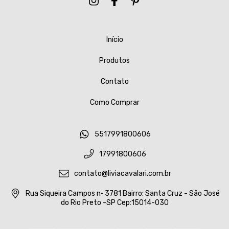
Início
Produtos
Contato
Como Comprar
5517991800606
17991800606
contato@liviacavalari.com.br
Rua Siqueira Campos n• 3781 Bairro: Santa Cruz - São José
do Rio Preto -SP Cep:15014-030