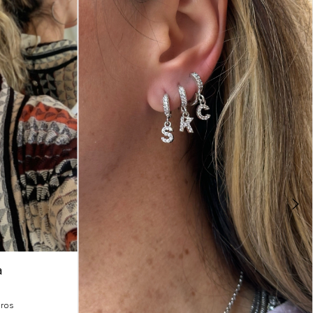
a
uros