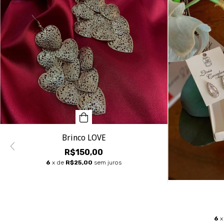
Brinco LOVE
R$150,00
6
x de
R$25,00
sem juros
6
x