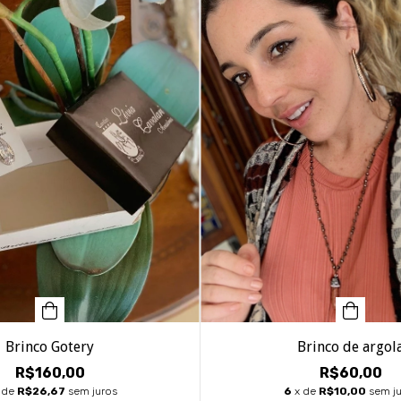
Brinco Gotery
Brinco de argol
R$160,00
R$60,00
 de
R$26,67
sem juros
6
x de
R$10,00
sem j