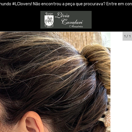
mundo #LClovers! Não encontrou a peça que procurava? Entre em co
1
/
1