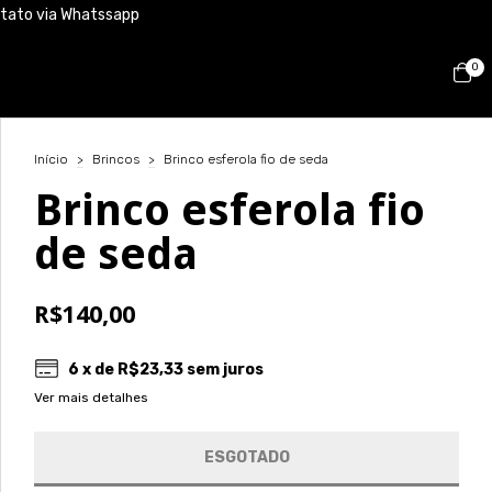
ntato via Whatssapp
0
Início
>
Brincos
>
Brinco esferola fio de seda
Brinco esferola fio
de seda
R$140,00
6
x de
R$23,33
sem juros
Ver mais detalhes